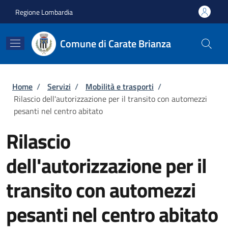
Salta al contenuto principale
Skip to footer content
Regione Lombardia
Comune di Carate Brianza
Briciole di pane
Home
/
Servizi
/
Mobilità e trasporti
/
Rilascio dell'autorizzazione per il transito con automezzi
pesanti nel centro abitato
Rilascio
dell'autorizzazione per il
transito con automezzi
pesanti nel centro abitato