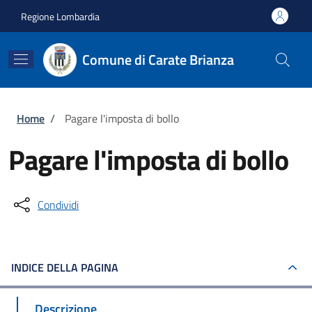
Salta al contenuto principale
Skip to footer content
Regione Lombardia
Comune di Carate Brianza
Briciole di pane
Home
/
Pagare l'imposta di bollo
Pagare l'imposta di bollo
Condividi
INDICE DELLA PAGINA
Descrizione