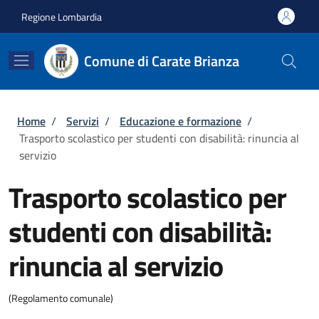
Salta al contenuto principale
Skip to footer content
Regione Lombardia
Comune di Carate Brianza
Briciole di pane
Home
/
Servizi
/
Educazione e formazione
/
Trasporto scolastico per studenti con disabilità: rinuncia al
servizio
Trasporto scolastico per
studenti con disabilità:
rinuncia al servizio
(Regolamento comunale)