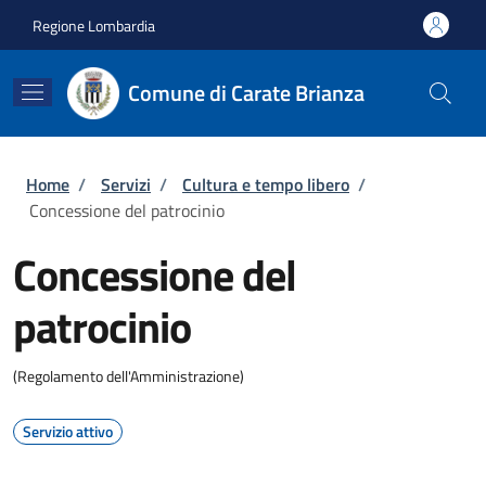
Salta al contenuto principale
Skip to footer content
Regione Lombardia
Comune di Carate Brianza
Briciole di pane
Home
/
Servizi
/
Cultura e tempo libero
/
Concessione del patrocinio
Concessione del
patrocinio
(Regolamento dell'Amministrazione)
Servizio attivo