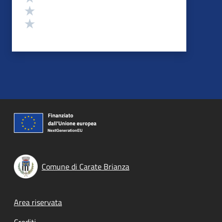
Valuta 2 stelle su 5
Valuta 1 stelle su 5
Comune di Carate Brianza
Footer menu
Area riservata
Crediti