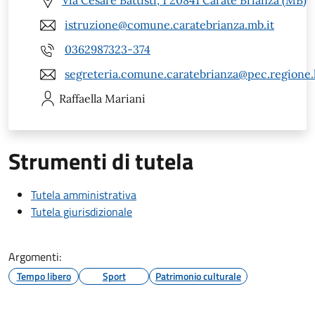
Via Cesare Battisti, 1 20841 Carate Brianza (MB)
istruzione@comune.caratebrianza.mb.it
0362987323-374
segreteria.comune.caratebrianza@pec.regione.l
Raffaella
Mariani
Strumenti di tutela
Tutela amministrativa
Tutela giurisdizionale
Argomenti:
Tempo libero
Sport
Patrimonio culturale