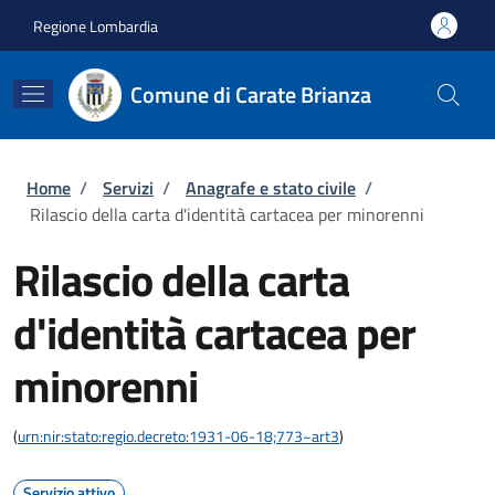
Salta al contenuto principale
Skip to footer content
Regione Lombardia
Comune di Carate Brianza
Briciole di pane
Home
/
Servizi
/
Anagrafe e stato civile
/
Rilascio della carta d'identità cartacea per minorenni
Rilascio della carta
d'identità cartacea per
minorenni
(
urn:nir:stato:regio.decreto:1931-06-18;773~art3
)
Servizio attivo