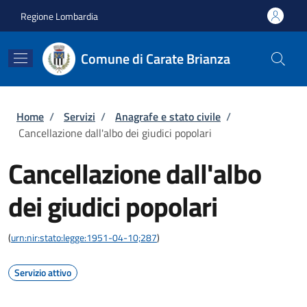
Salta al contenuto principale
Skip to footer content
Regione Lombardia
Comune di Carate Brianza
Briciole di pane
Home
/
Servizi
/
Anagrafe e stato civile
/
Cancellazione dall'albo dei giudici popolari
Cancellazione dall'albo
dei giudici popolari
(
urn:nir:stato:legge:1951-04-10;287
)
Servizio attivo