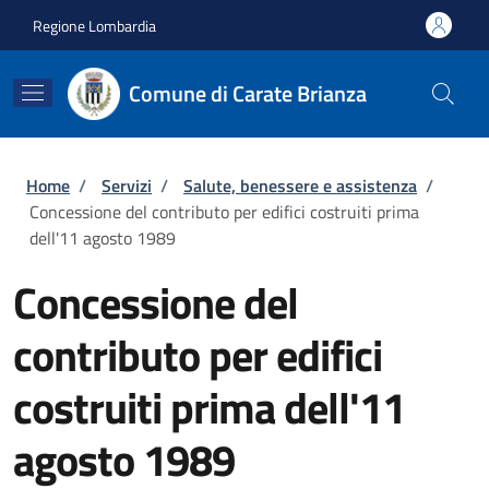
Salta al contenuto principale
Skip to footer content
Regione Lombardia
Comune di Carate Brianza
Briciole di pane
Home
/
Servizi
/
Salute, benessere e assistenza
/
Concessione del contributo per edifici costruiti prima
dell'11 agosto 1989
Concessione del
contributo per edifici
costruiti prima dell'11
agosto 1989