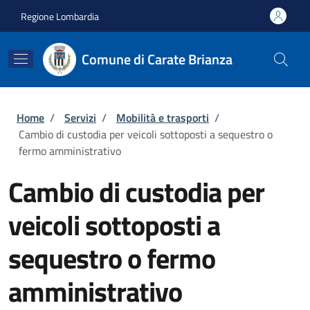
Salta al contenuto principale
Skip to footer content
Regione Lombardia
Comune di Carate Brianza
Briciole di pane
Home
/
Servizi
/
Mobilità e trasporti
/
Cambio di custodia per veicoli sottoposti a sequestro o
fermo amministrativo
Cambio di custodia per
veicoli sottoposti a
sequestro o fermo
amministrativo