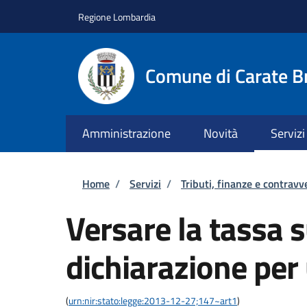
Salta al contenuto principale
Skip to footer content
Regione Lombardia
Comune di Carate B
Amministrazione
Novità
Servizi
Briciole di pane
Home
/
Servizi
/
Tributi, finanze e contravv
Versare la tassa su
dichiarazione per
(
urn:nir:stato:legge:2013-12-27;147~art1
)