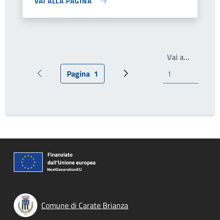
VAI ALLA PAGINA
Write th
Vai a…
Pagina
1
Pagina precedente
Pagina attuale
Prossima pagina
Comune di Carate Brianza