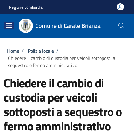
Salta al contenuto principale
Skip to footer content
Regione Lombardia
Comune di Carate Brianza
Briciole di pane
Home
/
Polizia locale
/
Chiedere il cambio di custodia per veicoli sottoposti a
sequestro o fermo amministrativo
Chiedere il cambio di
custodia per veicoli
sottoposti a sequestro o
fermo amministrativo