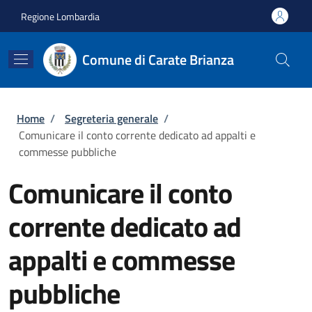
Salta al contenuto principale
Skip to footer content
Regione Lombardia
Comune di Carate Brianza
Briciole di pane
Home
/
Segreteria generale
/
Comunicare il conto corrente dedicato ad appalti e
commesse pubbliche
Comunicare il conto
corrente dedicato ad
appalti e commesse
pubbliche